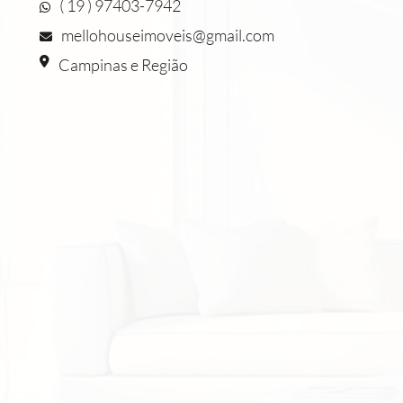
( 19 ) 97403-7942
mellohouseimoveis@gmail.com
Campinas e Região