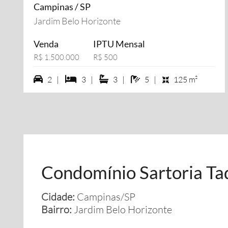
Campinas / SP
Jardim Belo Horizonte
Venda
IPTU Mensal
R$ 1.500.000
R$ 500
2 vagas na garagem
3 dormiórios
3 suítes
5 banheiros
2 |
3 |
3 |
5 |
125 m²
Condomínio Sartoria Ta
Cidade:
Campinas/SP
Bairro:
Jardim Belo Horizonte