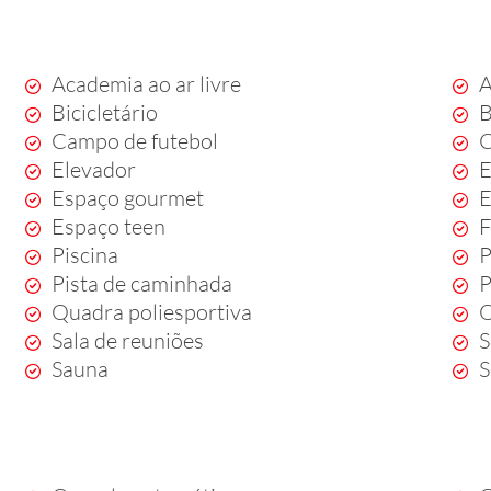
Academia ao ar livre
A
Bicicletário
B
Campo de futebol
C
Elevador
E
Espaço gourmet
E
Espaço teen
F
Piscina
P
Pista de caminhada
P
Quadra poliesportiva
Q
Sala de reuniões
S
Sauna
S