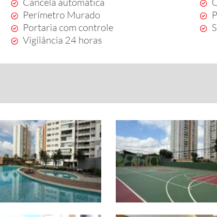
Cancela automática
C
Perímetro Murado
P
Portaria com controle
S
Vigilância 24 horas