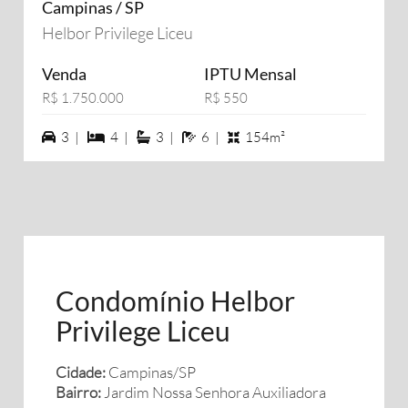
Campinas / SP
Helbor Privilege Liceu
Venda
IPTU Mensal
R$ 1.750.000
R$ 550
3 vagas na garagem
4 dormiórios
3 suítes
6 banheiros
3 |
4 |
3 |
6 |
154m²
Condomínio Helbor
Privilege Liceu
Cidade:
Campinas/SP
Bairro:
Jardim Nossa Senhora Auxiliadora