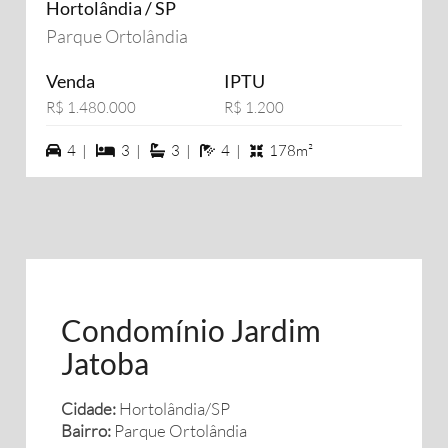
Hortolândia / SP
Parque Ortolândia
Venda
IPTU
R$ 1.480.000
R$ 1.200
4 vagas na garagem
3 dormiórios
3 suítes
4 banheiros
4 |
3 |
3 |
4 |
178m²
Condomínio Jardim
Jatoba
Cidade:
Hortolândia/SP
Bairro:
Parque Ortolândia