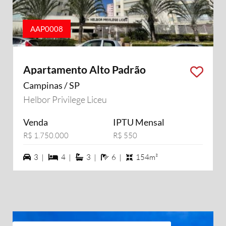
AAP0008
Apartamento Alto Padrão
Campinas / SP
Helbor Privilege Liceu
Venda
IPTU Mensal
R$ 1.750.000
R$ 550
3 vagas na garagem
4 dormiórios
3 suítes
6 banheiros
3 |
4 |
3 |
6 |
154m²