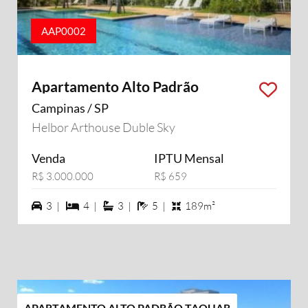
AAP0002
Apartamento Alto Padrão
Campinas / SP
Helbor Arthouse Duble Sky
Venda
IPTU Mensal
R$ 3.000.000
R$ 659
3 vagas na garagem
4 dormiórios
3 suítes
5 banheiros
3 |
4 |
3 |
5 |
189m²
APARTAMENTO ALTO PADRÃO TAQUAR