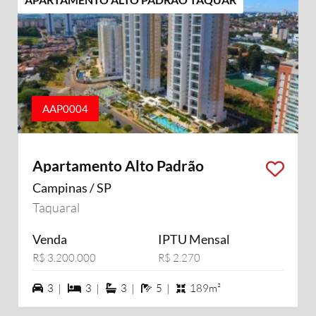
AAP0004
Apartamento Alto Padrão
Campinas / SP
Taquaral
Venda
IPTU Mensal
R$ 3.200.000
R$ 2.270
3 vagas na garagem
3 dormiórios
3 suítes
5 banheiros
3 |
3 |
3 |
5 |
189m²