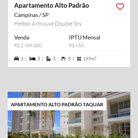
Apartamento Alto Padrão
Campinas / SP
Helbor Arthouse Double Shy
Venda
IPTU Mensal
R$ 2.988.000
R$ 650
3 vagas na garagem
3 dormiórios
3 suítes
5 banheiros
3 |
3 |
3 |
5 |
189m²
APARTAMENTO ALTO PADRÃO TAQUAR