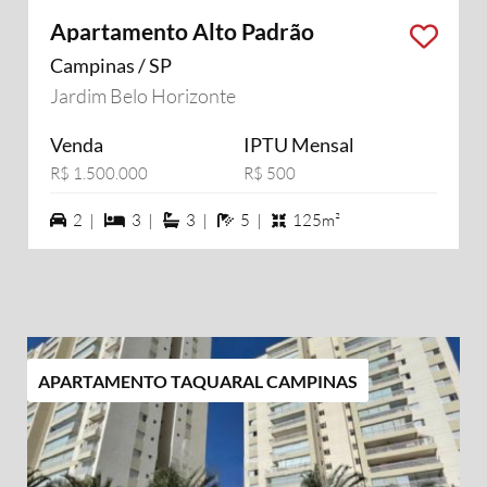
Apartamento Alto Padrão
Campinas / SP
Jardim Belo Horizonte
Venda
IPTU Mensal
R$ 1.500.000
R$ 500
2 vagas na garagem
3 dormiórios
3 suítes
5 banheiros
2 |
3 |
3 |
5 |
125m²
APARTAMENTO TAQUARAL CAMPINAS